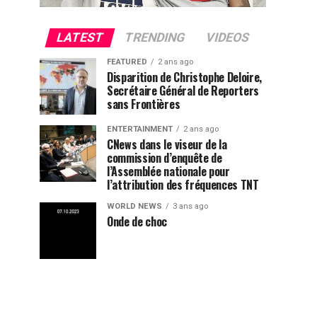
LATEST
TRENDING
VIDEOS
FEATURED
2 ans ago
Disparition de Christophe Deloire,
Secrétaire Général de Reporters
sans Frontières
ENTERTAINMENT
2 ans ago
CNews dans le viseur de la
commission d’enquête de
l’Assemblée nationale pour
l’attribution des fréquences TNT
WORLD NEWS
3 ans ago
Onde de choc