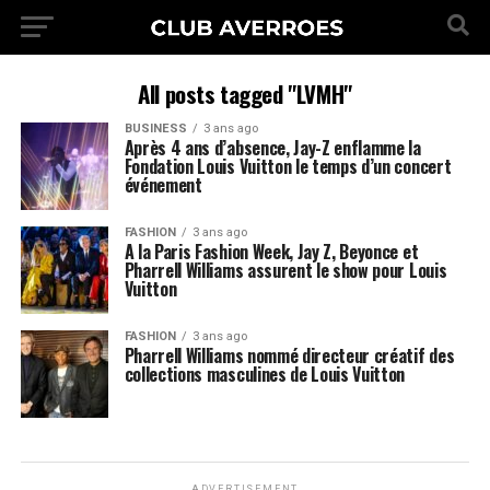
All posts tagged "LVMH"
BUSINESS
3 ans ago
Après 4 ans d’absence, Jay-Z enflamme la
Fondation Louis Vuitton le temps d’un concert
événement
FASHION
3 ans ago
A la Paris Fashion Week, Jay Z, Beyonce et
Pharrell Williams assurent le show pour Louis
Vuitton
FASHION
3 ans ago
Pharrell Williams nommé directeur créatif des
collections masculines de Louis Vuitton
ADVERTISEMENT