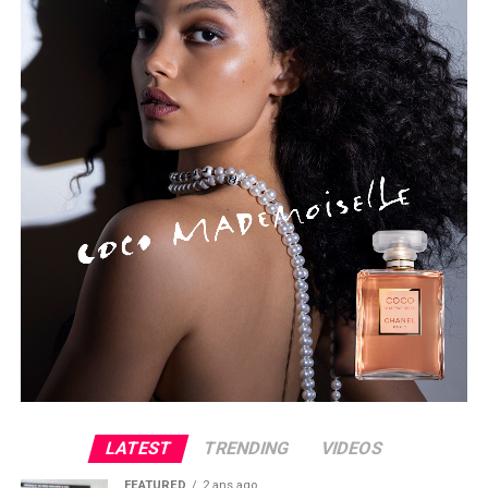
LATEST
TRENDING
VIDEOS
FEATURED
2 ans ago